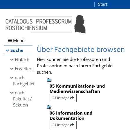
Browsen
Start
Login
direkt zum Inhalt
Menü
Über Fachgebiete browsen
Suche
Hier können Sie die Professoren und
Einfach
Professorinnen nach Ihrem Fachgebiet
Erweitert
suchen.
nach
Fachgebiet
05 Kommunikations- und
Medienwissenschaften
nach
2 Einträge
Fakultät /
Sektion
06 Information und
Dokumentation
2 Einträge