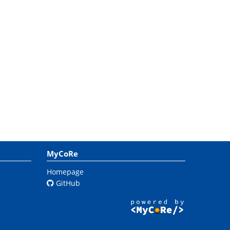
MyCoRe
Homepage
GitHub