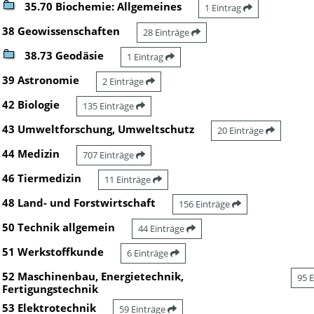
35.70 Biochemie: Allgemeines
1 Eintrag
38 Geowissenschaften
28 Einträge
38.73 Geodäsie
1 Eintrag
39 Astronomie
2 Einträge
42 Biologie
135 Einträge
43 Umweltforschung, Umweltschutz
20 Einträge
44 Medizin
707 Einträge
46 Tiermedizin
11 Einträge
48 Land- und Forstwirtschaft
156 Einträge
50 Technik allgemein
44 Einträge
51 Werkstoffkunde
6 Einträge
52 Maschinenbau, Energietechnik,
95 
Fertigungstechnik
53 Elektrotechnik
59 Einträge