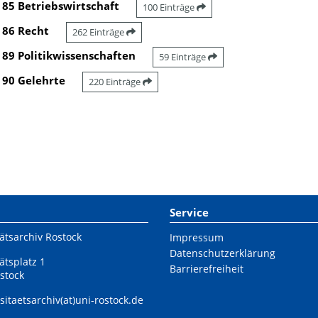
85 Betriebswirtschaft
100 Einträge
86 Recht
262 Einträge
89 Politikwissenschaften
59 Einträge
90 Gelehrte
220 Einträge
Service
ätsarchiv Rostock
Impressum
Datenschutzerklärung
ätsplatz 1
Barrierefreiheit
stock
sitaetsarchiv(at)uni-rostock.de