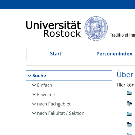
Browsen
direkt zum Inhalt
Start
Personenindex
Über
Suche
Hier kön
Einfach
Erweitert
nach Fachgebiet
nach Fakultät / Sektion