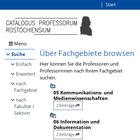
Browsen
Start
Login
direkt zum Inhalt
Menü
Über Fachgebiete browsen
Suche
Hier können Sie die Professoren und
Einfach
Professorinnen nach Ihrem Fachgebiet
Erweitert
suchen.
nach
Fachgebiet
05 Kommunikations- und
Medienwissenschaften
nach
2 Einträge
Fakultät /
Sektion
06 Information und
Dokumentation
2 Einträge