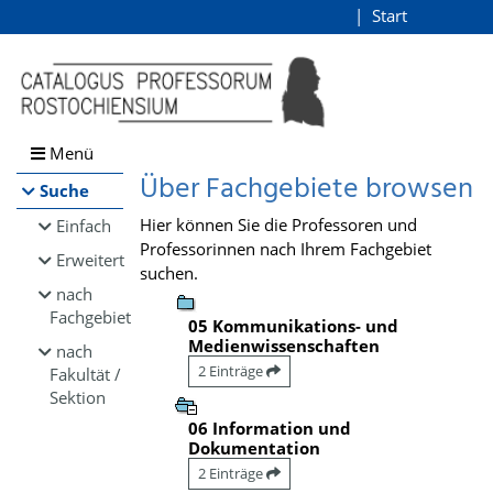
Browsen
Start
Login
direkt zum Inhalt
Menü
Über Fachgebiete browsen
Suche
Hier können Sie die Professoren und
Einfach
Professorinnen nach Ihrem Fachgebiet
Erweitert
suchen.
nach
Fachgebiet
05 Kommunikations- und
Medienwissenschaften
nach
2 Einträge
Fakultät /
Sektion
06 Information und
Dokumentation
2 Einträge