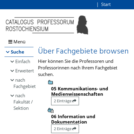
Browsen
Start
Login
direkt zum Inhalt
Menü
Über Fachgebiete browsen
Suche
Hier können Sie die Professoren und
Einfach
Professorinnen nach Ihrem Fachgebiet
Erweitert
suchen.
nach
Fachgebiet
05 Kommunikations- und
Medienwissenschaften
nach
2 Einträge
Fakultät /
Sektion
06 Information und
Dokumentation
2 Einträge