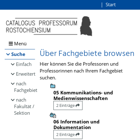
Browsen
Start
Login
direkt zum Inhalt
Menü
Über Fachgebiete browsen
Suche
Hier können Sie die Professoren und
Einfach
Professorinnen nach Ihrem Fachgebiet
Erweitert
suchen.
nach
Fachgebiet
05 Kommunikations- und
Medienwissenschaften
nach
2 Einträge
Fakultät /
Sektion
06 Information und
Dokumentation
2 Einträge