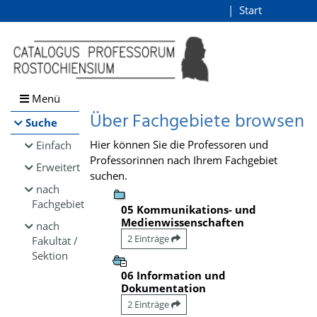
Browsen
Start
Login
direkt zum Inhalt
Menü
Über Fachgebiete browsen
Suche
Hier können Sie die Professoren und
Einfach
Professorinnen nach Ihrem Fachgebiet
Erweitert
suchen.
nach
Fachgebiet
05 Kommunikations- und
Medienwissenschaften
nach
2 Einträge
Fakultät /
Sektion
06 Information und
Dokumentation
2 Einträge