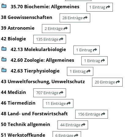
35.70 Biochemie: Allgemeines
1 Eintrag
38 Geowissenschaften
28 Einträge
39 Astronomie
2 Einträge
42 Biologie
135 Einträge
42.13 Molekularbiologie
1 Eintrag
42.60 Zoologie: Allgemeines
1 Eintrag
42.63 Tierphysiologie
1 Eintrag
43 Umweltforschung, Umweltschutz
20 Einträge
44 Medizin
707 Einträge
46 Tiermedizin
11 Einträge
48 Land- und Forstwirtschaft
156 Einträge
50 Technik allgemein
44 Einträge
51 Werkstoffkunde
6 Einträge