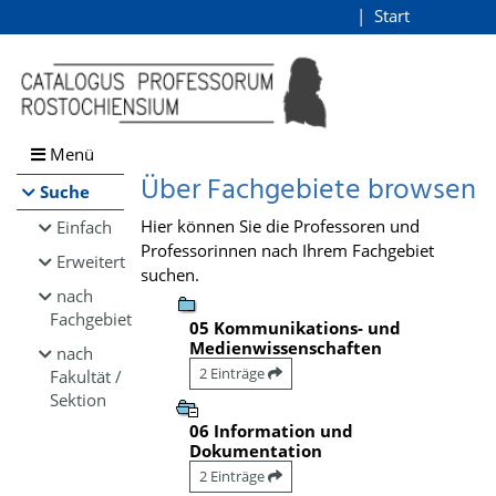
Browsen
Start
Login
direkt zum Inhalt
Menü
Über Fachgebiete browsen
Suche
Hier können Sie die Professoren und
Einfach
Professorinnen nach Ihrem Fachgebiet
Erweitert
suchen.
nach
Fachgebiet
05 Kommunikations- und
Medienwissenschaften
nach
2 Einträge
Fakultät /
Sektion
06 Information und
Dokumentation
2 Einträge