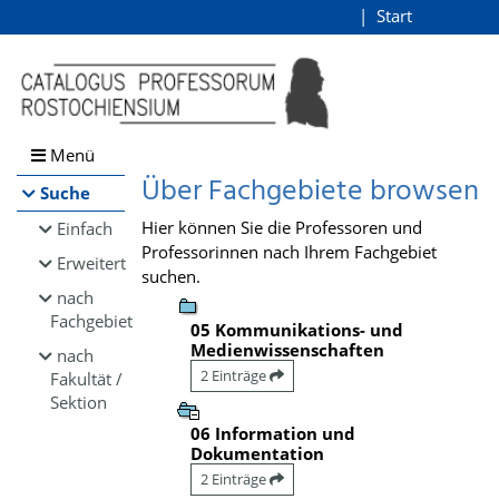
Browsen
Start
Login
direkt zum Inhalt
Menü
Über Fachgebiete browsen
Suche
Hier können Sie die Professoren und
Einfach
Professorinnen nach Ihrem Fachgebiet
Erweitert
suchen.
nach
Fachgebiet
05 Kommunikations- und
Medienwissenschaften
nach
2 Einträge
Fakultät /
Sektion
06 Information und
Dokumentation
2 Einträge