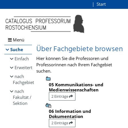
Browsen
Start
Login
direkt zum Inhalt
Menü
Über Fachgebiete browsen
Suche
Hier können Sie die Professoren und
Einfach
Professorinnen nach Ihrem Fachgebiet
Erweitert
suchen.
nach
Fachgebiet
05 Kommunikations- und
Medienwissenschaften
nach
2 Einträge
Fakultät /
Sektion
06 Information und
Dokumentation
2 Einträge