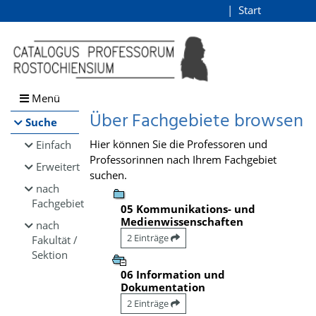
Browsen
Start
Login
direkt zum Inhalt
Menü
Über Fachgebiete browsen
Suche
Hier können Sie die Professoren und
Einfach
Professorinnen nach Ihrem Fachgebiet
Erweitert
suchen.
nach
Fachgebiet
05 Kommunikations- und
Medienwissenschaften
nach
2 Einträge
Fakultät /
Sektion
06 Information und
Dokumentation
2 Einträge