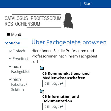
Browsen
Start
Login
direkt zum Inhalt
Menü
Über Fachgebiete browsen
Suche
Hier können Sie die Professoren und
Einfach
Professorinnen nach Ihrem Fachgebiet
Erweitert
suchen.
nach
Fachgebiet
05 Kommunikations- und
Medienwissenschaften
nach
2 Einträge
Fakultät /
Sektion
06 Information und
Dokumentation
2 Einträge