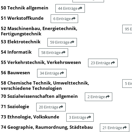
50 Technik allgemein
44 Einträge
51 Werkstoffkunde
6 Einträge
52 Maschinenbau, Energietechnik,
95 
Fertigungstechnik
53 Elektrotechnik
59 Einträge
54 Informatik
58 Einträge
55 Verkehrstechnik, Verkehrswesen
23 Einträge
56 Bauwesen
34 Einträge
58 Chemische Technik, Umwelttechnik,
5 E
verschiedene Technologien
70 Sozialwissenschaften allgemein
2 Einträge
71 Soziologie
20 Einträge
73 Ethnologie, Volkskunde
3 Einträge
74 Geographie, Raumordnung, Städtebau
21 Einträge