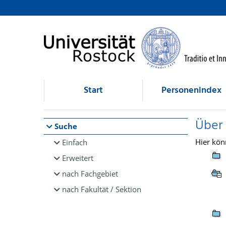
Browsen
direkt zum Inhalt
Start
Personenindex
Über
Suche
Hier kön
Einfach
Erweitert
nach Fachgebiet
nach Fakultät / Sektion