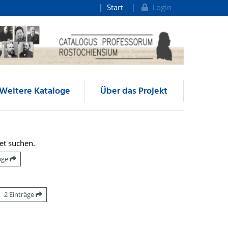
Start
Login
Weitere Kataloge
Über das Projekt
et suchen.
räge
2 Einträge