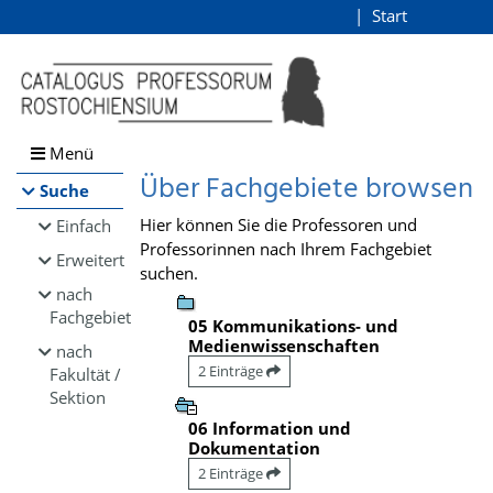
Browsen
Start
Login
direkt zum Inhalt
Menü
Über Fachgebiete browsen
Suche
Hier können Sie die Professoren und
Einfach
Professorinnen nach Ihrem Fachgebiet
Erweitert
suchen.
nach
Fachgebiet
05 Kommunikations- und
Medienwissenschaften
nach
2 Einträge
Fakultät /
Sektion
06 Information und
Dokumentation
2 Einträge