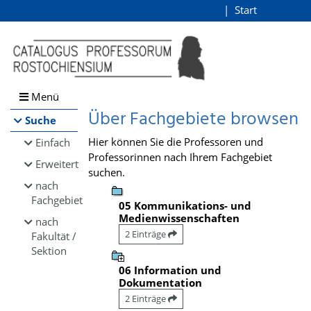
Browsen
Start
Login
direkt zum Inhalt
Menü
Über Fachgebiete browsen
Suche
Hier können Sie die Professoren und
Einfach
Professorinnen nach Ihrem Fachgebiet
Erweitert
suchen.
nach
Fachgebiet
05 Kommunikations- und
Medienwissenschaften
nach
2 Einträge
Fakultät /
Sektion
06 Information und
Dokumentation
2 Einträge