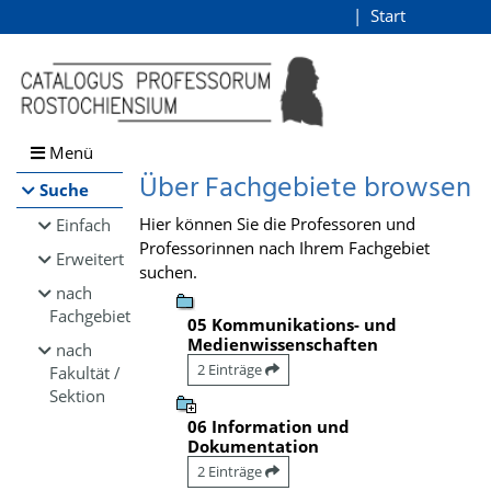
Browsen
Start
Login
direkt zum Inhalt
Menü
Über Fachgebiete browsen
Suche
Hier können Sie die Professoren und
Einfach
Professorinnen nach Ihrem Fachgebiet
Erweitert
suchen.
nach
Fachgebiet
05 Kommunikations- und
Medienwissenschaften
nach
2 Einträge
Fakultät /
Sektion
06 Information und
Dokumentation
2 Einträge