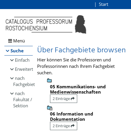
Browsen
Start
Login
direkt zum Inhalt
Menü
Über Fachgebiete browsen
Suche
Hier können Sie die Professoren und
Einfach
Professorinnen nach Ihrem Fachgebiet
Erweitert
suchen.
nach
Fachgebiet
05 Kommunikations- und
Medienwissenschaften
nach
2 Einträge
Fakultät /
Sektion
06 Information und
Dokumentation
2 Einträge