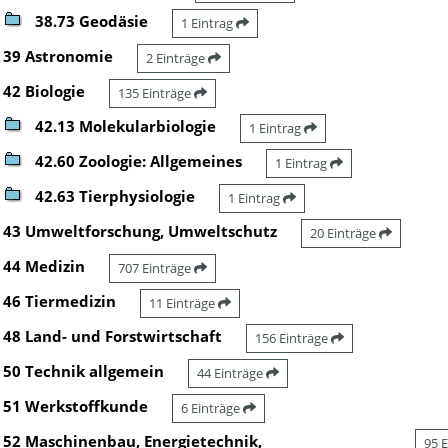
38.73 Geodäsie
1 Eintrag
39 Astronomie
2 Einträge
42 Biologie
135 Einträge
42.13 Molekularbiologie
1 Eintrag
42.60 Zoologie: Allgemeines
1 Eintrag
42.63 Tierphysiologie
1 Eintrag
43 Umweltforschung, Umweltschutz
20 Einträge
44 Medizin
707 Einträge
46 Tiermedizin
11 Einträge
48 Land- und Forstwirtschaft
156 Einträge
50 Technik allgemein
44 Einträge
51 Werkstoffkunde
6 Einträge
52 Maschinenbau, Energietechnik,
95 