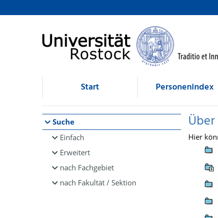
Browsen
direkt zum Inhalt
Start
Personenindex
Über
Suche
Hier kön
Einfach
Erweitert
nach Fachgebiet
nach Fakultät / Sektion