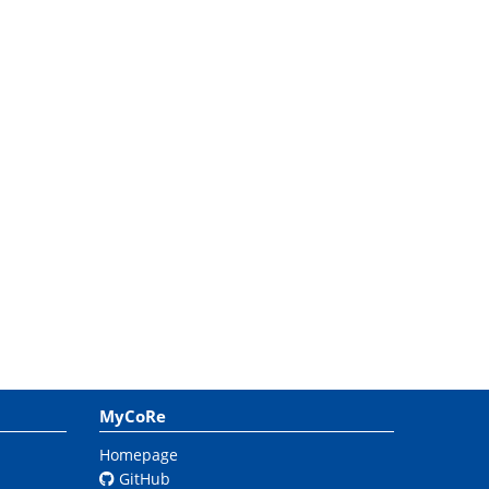
MyCoRe
Homepage
GitHub