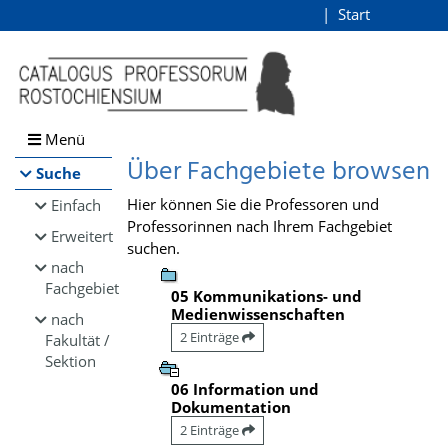
Browsen
Start
Login
direkt zum Inhalt
Menü
Über Fachgebiete browsen
Suche
Hier können Sie die Professoren und
Einfach
Professorinnen nach Ihrem Fachgebiet
Erweitert
suchen.
nach
Fachgebiet
05 Kommunikations- und
Medienwissenschaften
nach
2 Einträge
Fakultät /
Sektion
06 Information und
Dokumentation
2 Einträge