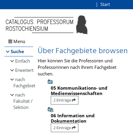
Browsen
Start
Login
direkt zum Inhalt
Menü
Über Fachgebiete browsen
Suche
Hier können Sie die Professoren und
Einfach
Professorinnen nach Ihrem Fachgebiet
Erweitert
suchen.
nach
Fachgebiet
05 Kommunikations- und
Medienwissenschaften
nach
2 Einträge
Fakultät /
Sektion
06 Information und
Dokumentation
2 Einträge