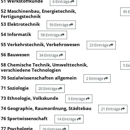
51 Werkstoffkunde
6 Einträge
52 Maschinenbau, Energietechnik,
95 
Fertigungstechnik
53 Elektrotechnik
59 Einträge
54 Informatik
58 Einträge
55 Verkehrstechnik, Verkehrswesen
23 Einträge
56 Bauwesen
34 Einträge
58 Chemische Technik, Umwelttechnik,
5 E
verschiedene Technologien
70 Sozialwissenschaften allgemein
2 Einträge
71 Soziologie
20 Einträge
73 Ethnologie, Volkskunde
3 Einträge
74 Geographie, Raumordnung, Städtebau
21 Einträge
76 Sportwissenschaft
14 Einträge
77 Psychologie
26 Einträge