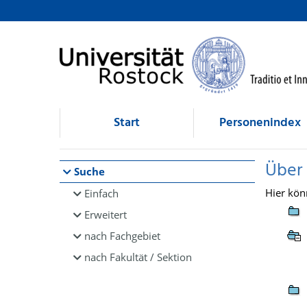
Browsen
direkt zum Inhalt
Start
Personenindex
Über
Suche
Hier kön
Einfach
Erweitert
nach Fachgebiet
nach Fakultät / Sektion