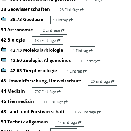
38 Geowissenschaften
28 Einträge
38.73 Geodäsie
1 Eintrag
39 Astronomie
2 Einträge
42 Biologie
135 Einträge
42.13 Molekularbiologie
1 Eintrag
42.60 Zoologie: Allgemeines
1 Eintrag
42.63 Tierphysiologie
1 Eintrag
43 Umweltforschung, Umweltschutz
20 Einträge
44 Medizin
707 Einträge
46 Tiermedizin
11 Einträge
48 Land- und Forstwirtschaft
156 Einträge
50 Technik allgemein
44 Einträge