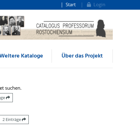
Start
Login
Weitere Kataloge
Über das Projekt
et suchen.
räge
2 Einträge