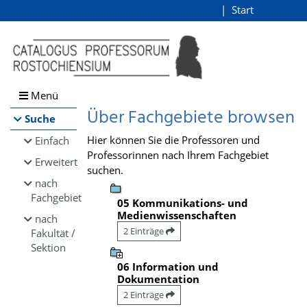
Browsen
Start
Login
direkt zum Inhalt
Menü
Über Fachgebiete browsen
Suche
Hier können Sie die Professoren und
Einfach
Professorinnen nach Ihrem Fachgebiet
Erweitert
suchen.
nach
Fachgebiet
05 Kommunikations- und
Medienwissenschaften
nach
2 Einträge
Fakultät /
Sektion
06 Information und
Dokumentation
2 Einträge