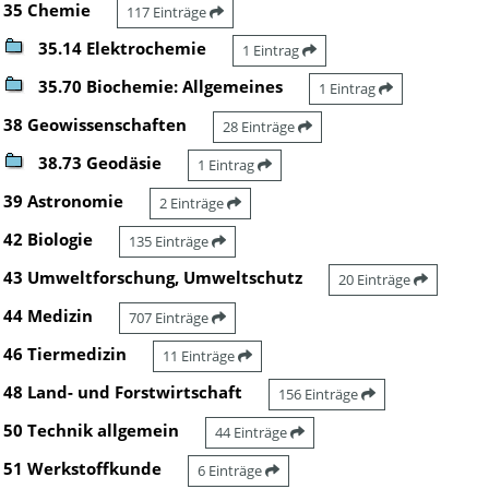
35 Chemie
117 Einträge
35.14 Elektrochemie
1 Eintrag
35.70 Biochemie: Allgemeines
1 Eintrag
38 Geowissenschaften
28 Einträge
38.73 Geodäsie
1 Eintrag
39 Astronomie
2 Einträge
42 Biologie
135 Einträge
43 Umweltforschung, Umweltschutz
20 Einträge
44 Medizin
707 Einträge
46 Tiermedizin
11 Einträge
48 Land- und Forstwirtschaft
156 Einträge
50 Technik allgemein
44 Einträge
51 Werkstoffkunde
6 Einträge