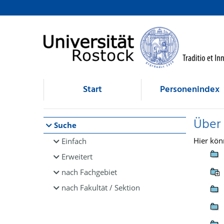
Browsen
direkt zum Inhalt
Start
Personenindex
Über
Suche
Hier kön
Einfach
Erweitert
nach Fachgebiet
nach Fakultät / Sektion