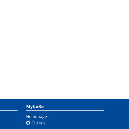
MyCoRe
Homepage
GitHub