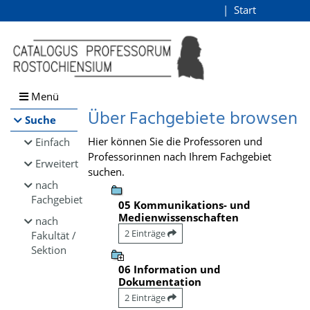
Browsen
Start
Login
direkt zum Inhalt
Menü
Über Fachgebiete browsen
Suche
Hier können Sie die Professoren und
Einfach
Professorinnen nach Ihrem Fachgebiet
Erweitert
suchen.
nach
Fachgebiet
05 Kommunikations- und
Medienwissenschaften
nach
2 Einträge
Fakultät /
Sektion
06 Information und
Dokumentation
2 Einträge