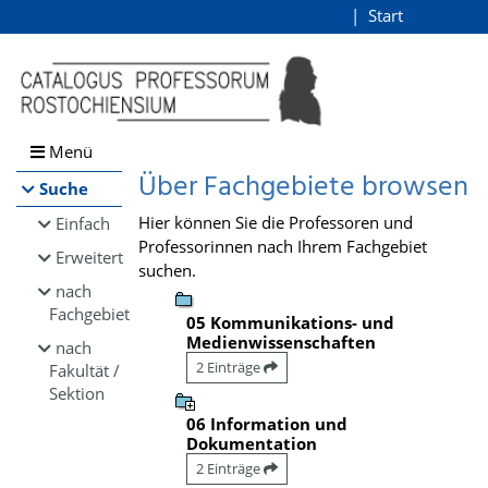
Browsen
Start
Login
direkt zum Inhalt
Menü
Über Fachgebiete browsen
Suche
Hier können Sie die Professoren und
Einfach
Professorinnen nach Ihrem Fachgebiet
Erweitert
suchen.
nach
Fachgebiet
05 Kommunikations- und
Medienwissenschaften
nach
2 Einträge
Fakultät /
Sektion
06 Information und
Dokumentation
2 Einträge