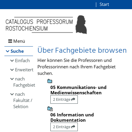
Browsen
Start
Login
direkt zum Inhalt
Menü
Über Fachgebiete browsen
Suche
Hier können Sie die Professoren und
Einfach
Professorinnen nach Ihrem Fachgebiet
Erweitert
suchen.
nach
Fachgebiet
05 Kommunikations- und
Medienwissenschaften
nach
2 Einträge
Fakultät /
Sektion
06 Information und
Dokumentation
2 Einträge