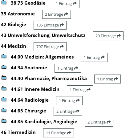
38.73 Geodäsie
1 Eintrag
39 Astronomie
2 Einträge
42 Biologie
135 Einträge
43 Umweltforschung, Umweltschutz
20 Einträge
44 Medizin
707 Einträge
44.00 Medizin: Allgemeines
1 Eintrag
44.34 Anatomie
1 Eintrag
44.40 Pharmazie, Pharmazeutika
1 Eintrag
44.61 Innere Medizin
1 Eintrag
44.64 Radiologie
1 Eintrag
44.65 Chirurgie
2 Einträge
44.85 Kardiologie, Angiologie
2 Einträge
46 Tiermedizin
11 Einträge