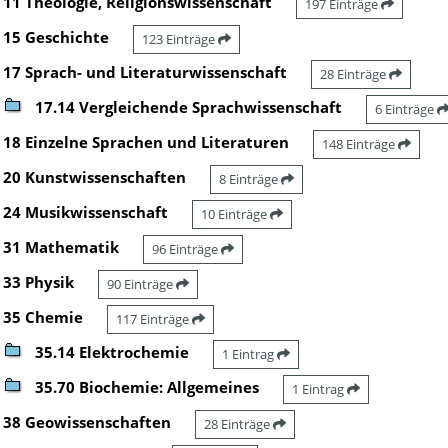
11 Theologie, Religionswissenschaft
197 Einträge
15 Geschichte
123 Einträge
17 Sprach- und Literaturwissenschaft
28 Einträge
17.14 Vergleichende Sprachwissenschaft
6 Einträge
18 Einzelne Sprachen und Literaturen
148 Einträge
20 Kunstwissenschaften
8 Einträge
24 Musikwissenschaft
10 Einträge
31 Mathematik
96 Einträge
33 Physik
90 Einträge
35 Chemie
117 Einträge
35.14 Elektrochemie
1 Eintrag
35.70 Biochemie: Allgemeines
1 Eintrag
38 Geowissenschaften
28 Einträge