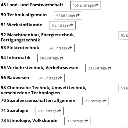
48 Land- und Forstwirtschaft
156 Einträge
50 Technik allgemein
44 Einträge
51 Werkstoffkunde
6 Einträge
52 Maschinenbau, Energietechnik,
95 
Fertigungstechnik
53 Elektrotechnik
59 Einträge
54 Informatik
58 Einträge
55 Verkehrstechnik, Verkehrswesen
23 Einträge
56 Bauwesen
34 Einträge
58 Chemische Technik, Umwelttechnik,
5 E
verschiedene Technologien
70 Sozialwissenschaften allgemein
2 Einträge
71 Soziologie
20 Einträge
73 Ethnologie, Volkskunde
3 Einträge