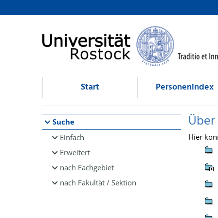
Browsen
direkt zum Inhalt
Start
Personenindex
Über
Suche
Hier kön
Einfach
Erweitert
nach Fachgebiet
nach Fakultät / Sektion