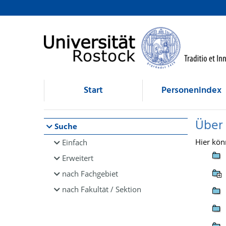
Browsen
direkt zum Inhalt
Start
Personenindex
Über
Suche
Hier kön
Einfach
Erweitert
nach Fachgebiet
nach Fakultät / Sektion