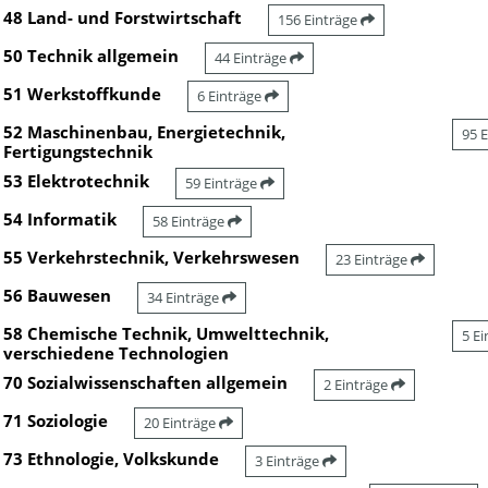
48 Land- und Forstwirtschaft
156 Einträge
50 Technik allgemein
44 Einträge
51 Werkstoffkunde
6 Einträge
52 Maschinenbau, Energietechnik,
95 
Fertigungstechnik
53 Elektrotechnik
59 Einträge
54 Informatik
58 Einträge
55 Verkehrstechnik, Verkehrswesen
23 Einträge
56 Bauwesen
34 Einträge
58 Chemische Technik, Umwelttechnik,
5 E
verschiedene Technologien
70 Sozialwissenschaften allgemein
2 Einträge
71 Soziologie
20 Einträge
73 Ethnologie, Volkskunde
3 Einträge