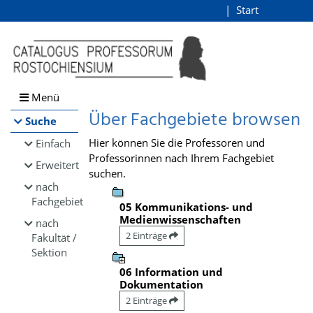
Browsen
Start
Login
direkt zum Inhalt
Menü
Über Fachgebiete browsen
Suche
Hier können Sie die Professoren und
Einfach
Professorinnen nach Ihrem Fachgebiet
Erweitert
suchen.
nach
Fachgebiet
05 Kommunikations- und
Medienwissenschaften
nach
2 Einträge
Fakultät /
Sektion
06 Information und
Dokumentation
2 Einträge