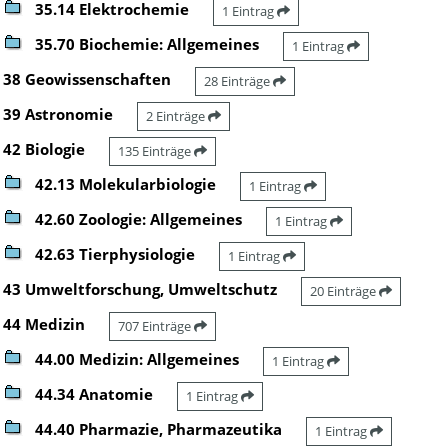
35.14 Elektrochemie
1 Eintrag
35.70 Biochemie: Allgemeines
1 Eintrag
38 Geowissenschaften
28 Einträge
39 Astronomie
2 Einträge
42 Biologie
135 Einträge
42.13 Molekularbiologie
1 Eintrag
42.60 Zoologie: Allgemeines
1 Eintrag
42.63 Tierphysiologie
1 Eintrag
43 Umweltforschung, Umweltschutz
20 Einträge
44 Medizin
707 Einträge
44.00 Medizin: Allgemeines
1 Eintrag
44.34 Anatomie
1 Eintrag
44.40 Pharmazie, Pharmazeutika
1 Eintrag