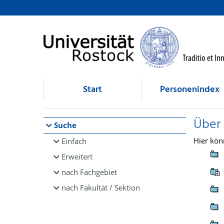
Browsen
direkt zum Inhalt
Start
Personenindex
Über
Suche
Hier kön
Einfach
Erweitert
nach Fachgebiet
nach Fakultät / Sektion