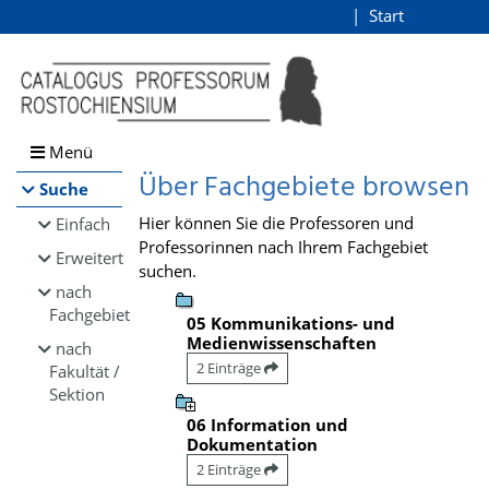
Browsen
Start
Login
direkt zum Inhalt
Menü
Über Fachgebiete browsen
Suche
Hier können Sie die Professoren und
Einfach
Professorinnen nach Ihrem Fachgebiet
Erweitert
suchen.
nach
Fachgebiet
05 Kommunikations- und
Medienwissenschaften
nach
2 Einträge
Fakultät /
Sektion
06 Information und
Dokumentation
2 Einträge