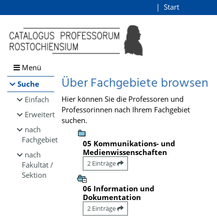
Browsen
Start
Login
direkt zum Inhalt
Menü
Über Fachgebiete browsen
Suche
Hier können Sie die Professoren und
Einfach
Professorinnen nach Ihrem Fachgebiet
Erweitert
suchen.
nach
Fachgebiet
05 Kommunikations- und
Medienwissenschaften
nach
2 Einträge
Fakultät /
Sektion
06 Information und
Dokumentation
2 Einträge