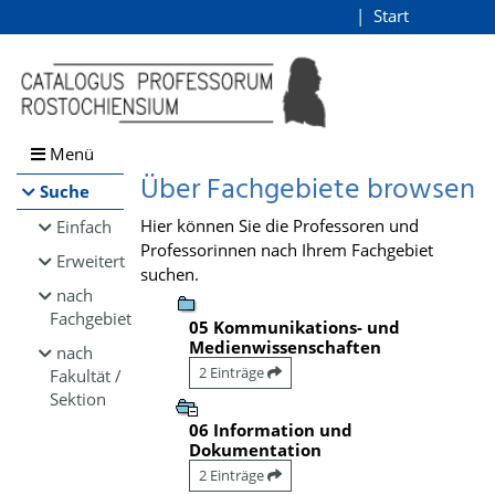
Browsen
Start
Login
direkt zum Inhalt
Menü
Über Fachgebiete browsen
Suche
Hier können Sie die Professoren und
Einfach
Professorinnen nach Ihrem Fachgebiet
Erweitert
suchen.
nach
Fachgebiet
05 Kommunikations- und
Medienwissenschaften
nach
2 Einträge
Fakultät /
Sektion
06 Information und
Dokumentation
2 Einträge