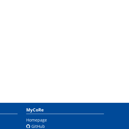
MyCoRe
Homepage
GitHub