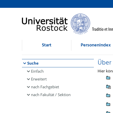
Browsen
direkt zum Inhalt
Start
Personenindex
Über
Suche
Hier kön
Einfach
Erweitert
nach Fachgebiet
nach Fakultät / Sektion