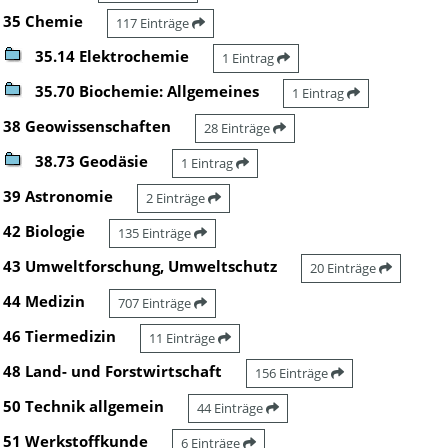
35 Chemie
117 Einträge
35.14 Elektrochemie
1 Eintrag
35.70 Biochemie: Allgemeines
1 Eintrag
38 Geowissenschaften
28 Einträge
38.73 Geodäsie
1 Eintrag
39 Astronomie
2 Einträge
42 Biologie
135 Einträge
43 Umweltforschung, Umweltschutz
20 Einträge
44 Medizin
707 Einträge
46 Tiermedizin
11 Einträge
48 Land- und Forstwirtschaft
156 Einträge
50 Technik allgemein
44 Einträge
51 Werkstoffkunde
6 Einträge