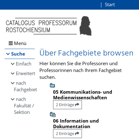
Browsen
Start
Login
direkt zum Inhalt
Menü
Über Fachgebiete browsen
Suche
Hier können Sie die Professoren und
Einfach
Professorinnen nach Ihrem Fachgebiet
Erweitert
suchen.
nach
Fachgebiet
05 Kommunikations- und
Medienwissenschaften
nach
2 Einträge
Fakultät /
Sektion
06 Information und
Dokumentation
2 Einträge