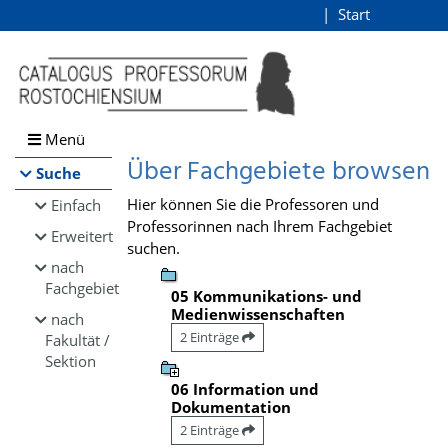
Browsen
Start
Login
direkt zum Inhalt
Menü
Über Fachgebiete browsen
Suche
Hier können Sie die Professoren und
Einfach
Professorinnen nach Ihrem Fachgebiet
Erweitert
suchen.
nach
Fachgebiet
05 Kommunikations- und
Medienwissenschaften
nach
2 Einträge
Fakultät /
Sektion
06 Information und
Dokumentation
2 Einträge