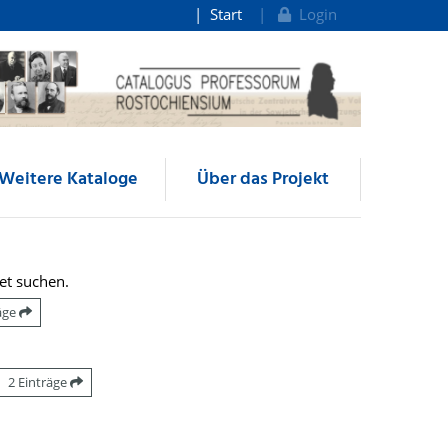
Start
Login
Weitere Kataloge
Über das Projekt
et suchen.
räge
2 Einträge