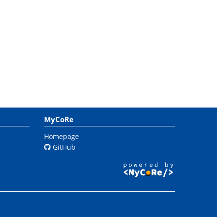
MyCoRe
Homepage
GitHub