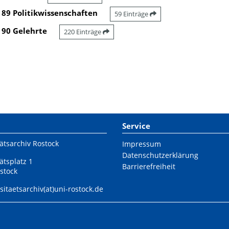
89 Politikwissenschaften
59 Einträge
90 Gelehrte
220 Einträge
Service
ätsarchiv Rostock
Impressum
Datenschutzerklärung
ätsplatz 1
Barrierefreiheit
stock
sitaetsarchiv(at)uni-rostock.de