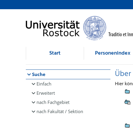
Browsen
direkt zum Inhalt
Start
Personenindex
Über
Suche
Hier kön
Einfach
Erweitert
nach Fachgebiet
nach Fakultät / Sektion