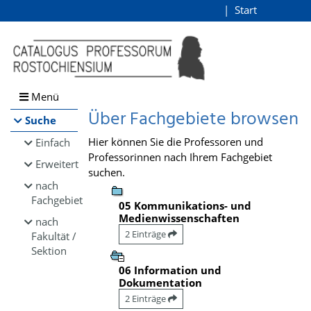
Browsen
Start
Login
direkt zum Inhalt
Menü
Über Fachgebiete browsen
Suche
Hier können Sie die Professoren und
Einfach
Professorinnen nach Ihrem Fachgebiet
Erweitert
suchen.
nach
Fachgebiet
05 Kommunikations- und
Medienwissenschaften
nach
2 Einträge
Fakultät /
Sektion
06 Information und
Dokumentation
2 Einträge