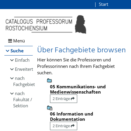
Browsen
Start
Login
direkt zum Inhalt
Menü
Über Fachgebiete browsen
Suche
Hier können Sie die Professoren und
Einfach
Professorinnen nach Ihrem Fachgebiet
Erweitert
suchen.
nach
Fachgebiet
05 Kommunikations- und
Medienwissenschaften
nach
2 Einträge
Fakultät /
Sektion
06 Information und
Dokumentation
2 Einträge