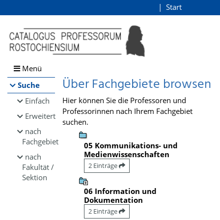
Browsen
Start
Login
direkt zum Inhalt
Menü
Über Fachgebiete browsen
Suche
Hier können Sie die Professoren und
Einfach
Professorinnen nach Ihrem Fachgebiet
Erweitert
suchen.
nach
Fachgebiet
05 Kommunikations- und
Medienwissenschaften
nach
2 Einträge
Fakultät /
Sektion
06 Information und
Dokumentation
2 Einträge