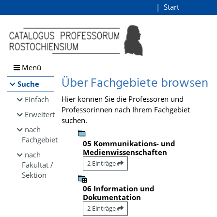
Browsen
Start
Login
direkt zum Inhalt
Menü
Über Fachgebiete browsen
Suche
Hier können Sie die Professoren und
Einfach
Professorinnen nach Ihrem Fachgebiet
Erweitert
suchen.
nach
Fachgebiet
05 Kommunikations- und
Medienwissenschaften
nach
2 Einträge
Fakultät /
Sektion
06 Information und
Dokumentation
2 Einträge