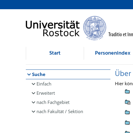
Browsen
direkt zum Inhalt
Start
Personenindex
Über
Suche
Hier kön
Einfach
Erweitert
nach Fachgebiet
nach Fakultät / Sektion