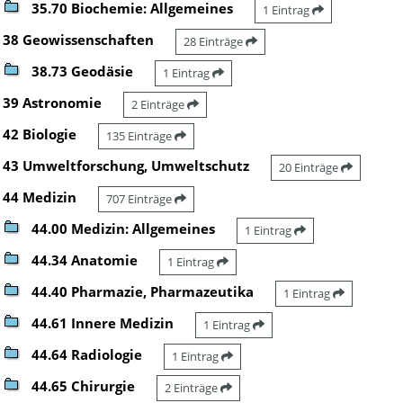
35.70 Biochemie: Allgemeines
1 Eintrag
38 Geowissenschaften
28 Einträge
38.73 Geodäsie
1 Eintrag
39 Astronomie
2 Einträge
42 Biologie
135 Einträge
43 Umweltforschung, Umweltschutz
20 Einträge
44 Medizin
707 Einträge
44.00 Medizin: Allgemeines
1 Eintrag
44.34 Anatomie
1 Eintrag
44.40 Pharmazie, Pharmazeutika
1 Eintrag
44.61 Innere Medizin
1 Eintrag
44.64 Radiologie
1 Eintrag
44.65 Chirurgie
2 Einträge