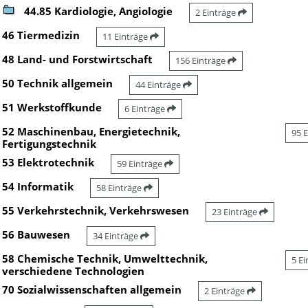
44.85 Kardiologie, Angiologie
2 Einträge
46 Tiermedizin
11 Einträge
48 Land- und Forstwirtschaft
156 Einträge
50 Technik allgemein
44 Einträge
51 Werkstoffkunde
6 Einträge
52 Maschinenbau, Energietechnik,
95 
Fertigungstechnik
53 Elektrotechnik
59 Einträge
54 Informatik
58 Einträge
55 Verkehrstechnik, Verkehrswesen
23 Einträge
56 Bauwesen
34 Einträge
58 Chemische Technik, Umwelttechnik,
5 E
verschiedene Technologien
70 Sozialwissenschaften allgemein
2 Einträge