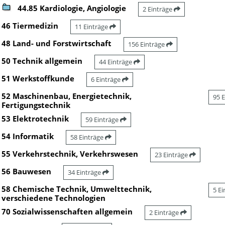
44.85 Kardiologie, Angiologie
2 Einträge
46 Tiermedizin
11 Einträge
48 Land- und Forstwirtschaft
156 Einträge
50 Technik allgemein
44 Einträge
51 Werkstoffkunde
6 Einträge
52 Maschinenbau, Energietechnik,
95 
Fertigungstechnik
53 Elektrotechnik
59 Einträge
54 Informatik
58 Einträge
55 Verkehrstechnik, Verkehrswesen
23 Einträge
56 Bauwesen
34 Einträge
58 Chemische Technik, Umwelttechnik,
5 E
verschiedene Technologien
70 Sozialwissenschaften allgemein
2 Einträge