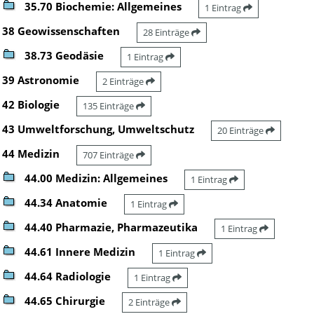
35.70 Biochemie: Allgemeines
1 Eintrag
38 Geowissenschaften
28 Einträge
38.73 Geodäsie
1 Eintrag
39 Astronomie
2 Einträge
42 Biologie
135 Einträge
43 Umweltforschung, Umweltschutz
20 Einträge
44 Medizin
707 Einträge
44.00 Medizin: Allgemeines
1 Eintrag
44.34 Anatomie
1 Eintrag
44.40 Pharmazie, Pharmazeutika
1 Eintrag
44.61 Innere Medizin
1 Eintrag
44.64 Radiologie
1 Eintrag
44.65 Chirurgie
2 Einträge