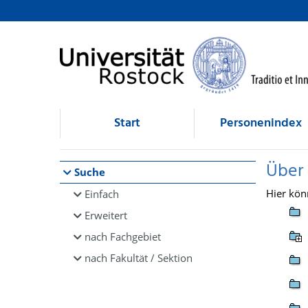
Browsen
direkt zum Inhalt
Start
Personenindex
Über
Suche
Hier kön
Einfach
Erweitert
nach Fachgebiet
nach Fakultät / Sektion