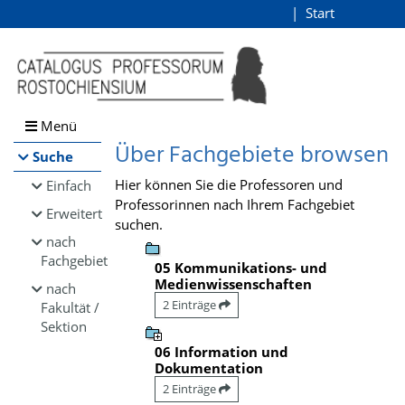
Browsen
Start
Login
direkt zum Inhalt
Menü
Über Fachgebiete browsen
Suche
Hier können Sie die Professoren und
Einfach
Professorinnen nach Ihrem Fachgebiet
Erweitert
suchen.
nach
Fachgebiet
05 Kommunikations- und
Medienwissenschaften
nach
2 Einträge
Fakultät /
Sektion
06 Information und
Dokumentation
2 Einträge