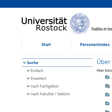
Browsen
direkt zum Inhalt
Start
Personenindex
Über
Suche
Hier kön
Einfach
Erweitert
nach Fachgebiet
nach Fakultät / Sektion