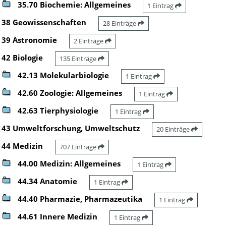
35.70 Biochemie: Allgemeines
1 Eintrag
38 Geowissenschaften
28 Einträge
39 Astronomie
2 Einträge
42 Biologie
135 Einträge
42.13 Molekularbiologie
1 Eintrag
42.60 Zoologie: Allgemeines
1 Eintrag
42.63 Tierphysiologie
1 Eintrag
43 Umweltforschung, Umweltschutz
20 Einträge
44 Medizin
707 Einträge
44.00 Medizin: Allgemeines
1 Eintrag
44.34 Anatomie
1 Eintrag
44.40 Pharmazie, Pharmazeutika
1 Eintrag
44.61 Innere Medizin
1 Eintrag