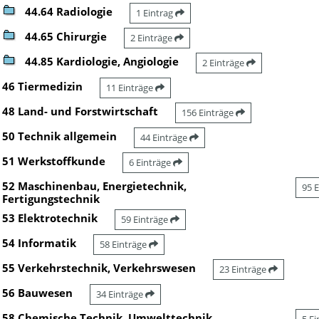
44.64 Radiologie
1 Eintrag
44.65 Chirurgie
2 Einträge
44.85 Kardiologie, Angiologie
2 Einträge
46 Tiermedizin
11 Einträge
48 Land- und Forstwirtschaft
156 Einträge
50 Technik allgemein
44 Einträge
51 Werkstoffkunde
6 Einträge
52 Maschinenbau, Energietechnik,
95 
Fertigungstechnik
53 Elektrotechnik
59 Einträge
54 Informatik
58 Einträge
55 Verkehrstechnik, Verkehrswesen
23 Einträge
56 Bauwesen
34 Einträge
58 Chemische Technik, Umwelttechnik,