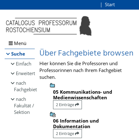
Browsen
Start
Login
direkt zum Inhalt
Menü
Über Fachgebiete browsen
Suche
Hier können Sie die Professoren und
Einfach
Professorinnen nach Ihrem Fachgebiet
Erweitert
suchen.
nach
Fachgebiet
05 Kommunikations- und
Medienwissenschaften
nach
2 Einträge
Fakultät /
Sektion
06 Information und
Dokumentation
2 Einträge