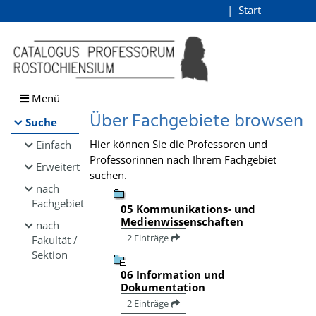
Browsen
Start
Login
direkt zum Inhalt
Menü
Über Fachgebiete browsen
Suche
Hier können Sie die Professoren und
Einfach
Professorinnen nach Ihrem Fachgebiet
Erweitert
suchen.
nach
Fachgebiet
05 Kommunikations- und
Medienwissenschaften
nach
2 Einträge
Fakultät /
Sektion
06 Information und
Dokumentation
2 Einträge