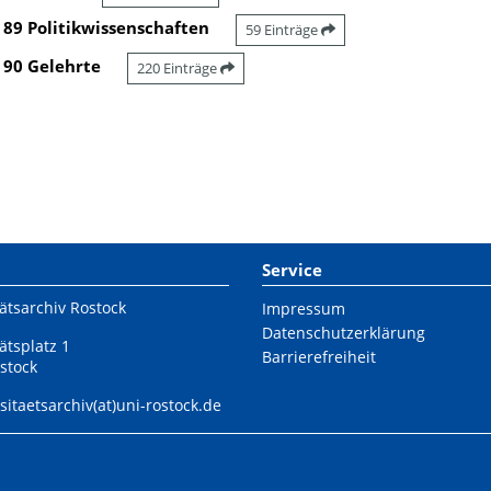
89 Politikwissenschaften
59 Einträge
90 Gelehrte
220 Einträge
Service
ätsarchiv Rostock
Impressum
Datenschutzerklärung
ätsplatz 1
Barrierefreiheit
stock
sitaetsarchiv(at)uni-rostock.de