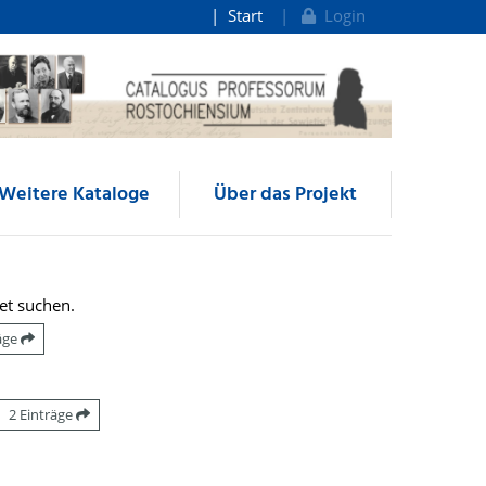
Start
Login
Weitere Kataloge
Über das Projekt
et suchen.
räge
2 Einträge