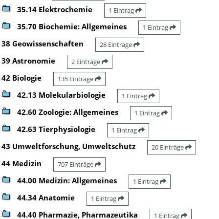
35.14 Elektrochemie
1 Eintrag
35.70 Biochemie: Allgemeines
1 Eintrag
38 Geowissenschaften
28 Einträge
39 Astronomie
2 Einträge
42 Biologie
135 Einträge
42.13 Molekularbiologie
1 Eintrag
42.60 Zoologie: Allgemeines
1 Eintrag
42.63 Tierphysiologie
1 Eintrag
43 Umweltforschung, Umweltschutz
20 Einträge
44 Medizin
707 Einträge
44.00 Medizin: Allgemeines
1 Eintrag
44.34 Anatomie
1 Eintrag
44.40 Pharmazie, Pharmazeutika
1 Eintrag