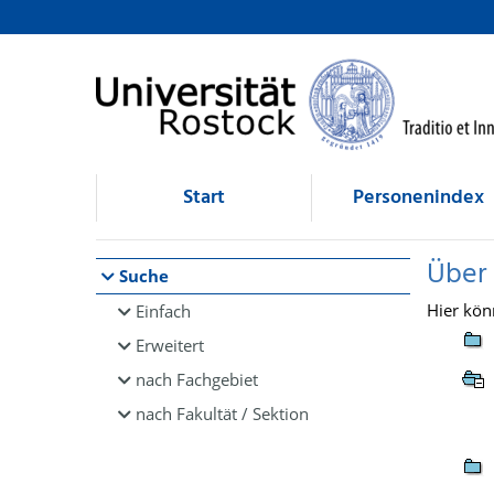
Browsen
direkt zum Inhalt
Start
Personenindex
Über
Suche
Hier kön
Einfach
Erweitert
nach Fachgebiet
nach Fakultät / Sektion