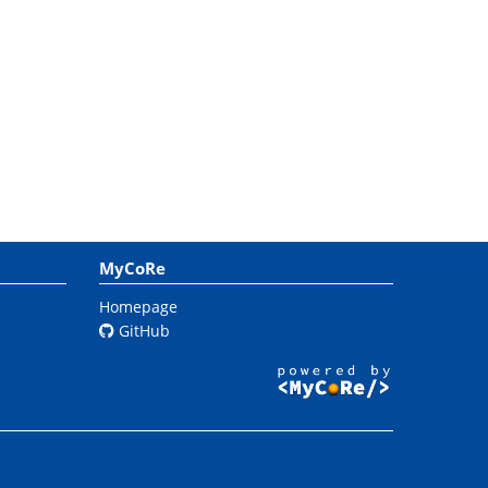
MyCoRe
Homepage
GitHub