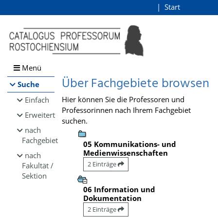
Browsen
Start
Login
direkt zum Inhalt
Menü
Über Fachgebiete browsen
Suche
Hier können Sie die Professoren und
Einfach
Professorinnen nach Ihrem Fachgebiet
Erweitert
suchen.
nach
Fachgebiet
05 Kommunikations- und
Medienwissenschaften
nach
2 Einträge
Fakultät /
Sektion
06 Information und
Dokumentation
2 Einträge